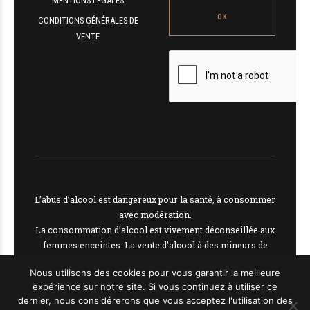
MENTIONS LÉGALES
CONDITIONS GÉNÉRALES DE
VENTE
L’abus d’alcool est dangereux pour la santé, à consommer
avec modération.
La consommation d’alcool est vivement déconseillée aux
femmes enceintes. La vente d’alcool à des mineurs de
moins de 18 ans est interdite
Nous utilisons des cookies pour vous garantir la meilleure
En accédant à nos offres, vous déclarez avoir 18 ans
expérience sur notre site. Si vous continuez à utiliser ce
révolus.
dernier, nous considérerons que vous acceptez l'utilisation des