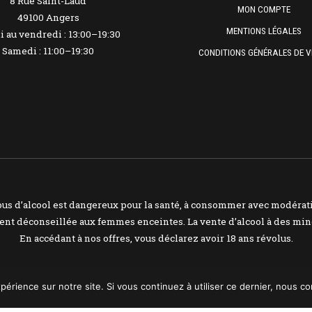
8 Rue Saint-Laud
MON COMPTE
49100 Angers
MENTIONS LÉGALES
 au vendredi : 13:00–19:30
Samedi : 11:00–19:30
CONDITIONS GÉNÉRALES DE V
bus d’alcool est dangereux pour la santé, à consommer avec modérat
nt déconseillée aux femmes enceintes. La vente d’alcool à des mine
En accédant à nos offres, vous déclarez avoir 18 ans révolus.
périence sur notre site. Si vous continuez à utiliser ce dernier, nous c