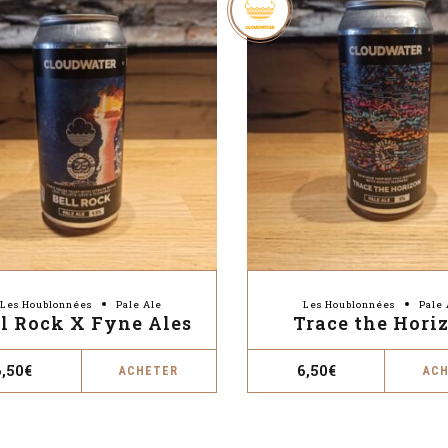
Les Houblonnées
Pale Ale
Les Houblonnées
Pale 
ll Rock X Fyne Ales
Trace the Hori
6,50
€
6,50
€
ACHETER
AC