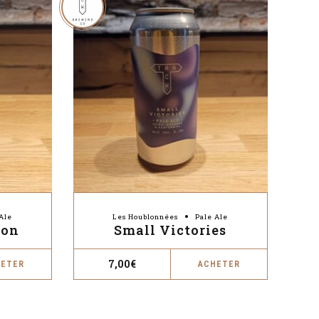
Ale
Les Houblonnées
Pale Ale
zon
Small Victories
7,00
€
HETER
ACHETER