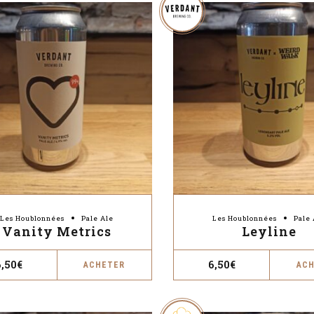
Les Houblonnées
Pale Ale
Les Houblonnées
Pale 
Vanity Metrics
Leyline
6,50
€
6,50
€
ACHETER
AC