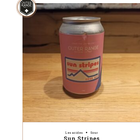
Les acides
Sour
Sun Stripes