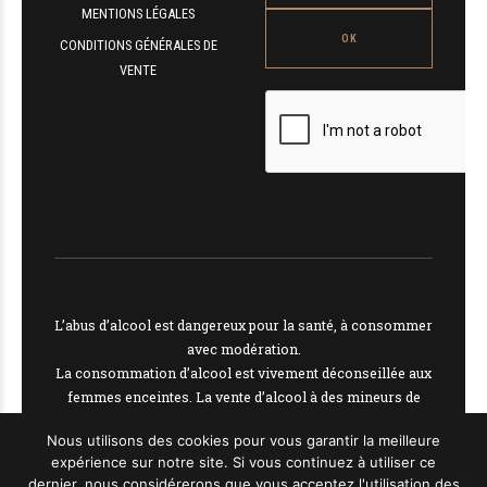
MENTIONS LÉGALES
CONDITIONS GÉNÉRALES DE
VENTE
L’abus d’alcool est dangereux pour la santé, à consommer
avec modération.
La consommation d’alcool est vivement déconseillée aux
femmes enceintes. La vente d’alcool à des mineurs de
moins de 18 ans est interdite
Nous utilisons des cookies pour vous garantir la meilleure
En accédant à nos offres, vous déclarez avoir 18 ans
expérience sur notre site. Si vous continuez à utiliser ce
révolus.
dernier, nous considérerons que vous acceptez l'utilisation des