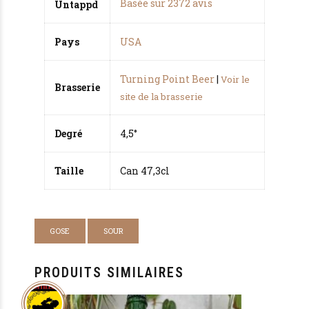
Basée sur 2372 avis
Untappd
sur
notations
client
Pays
USA
Turning Point Beer
|
Voir le
Brasserie
site de la brasserie
Degré
4,5°
Taille
Can 47,3cl
GOSE
SOUR
PRODUITS SIMILAIRES