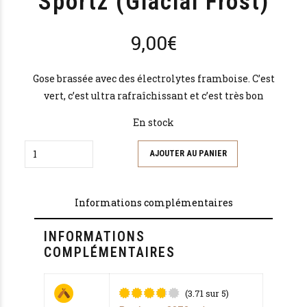
Sportz (Glacial Frost)
9,00
€
Gose brassée avec des électrolytes framboise. C’est
vert, c’est ultra rafraîchissant et c’est très bon
En stock
Quantity
AJOUTER AU PANIER
Informations complémentaires
INFORMATIONS
COMPLÉMENTAIRES
(3.71 sur 5)
Noté
sur 5 basé