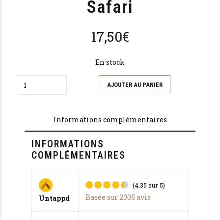
Safari
17,50
€
En stock
Quantity
AJOUTER AU PANIER
Informations complémentaires
INFORMATIONS
COMPLÉMENTAIRES
(4.35 sur 5)
Noté
sur 5 basé sur
Basée sur 2005 avis
Untappd
notations
client