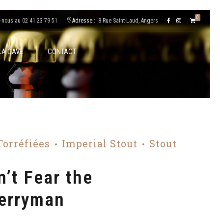
0
-nous au 02 41 23 79 51
Adresse :
8 Rue Saint-Laud, Angers
LA CAVE
CONTACT
Torréfiées
Imperial Stout
Stout
n’t Fear the
erryman