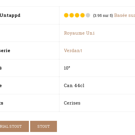
Untappd
Basée su
(3.95 sur 5)
Noté
sur 5 basé
sur
notations
Royaume Uni
client
serie
Verdant
é
10°
e
Can 44cl
ts
Cerises
RIAL STOUT
STOUT