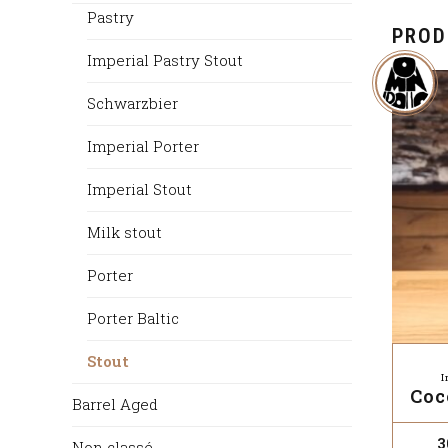
Pastry
PROD
Imperial Pastry Stout
Schwarzbier
Imperial Porter
Imperial Stout
Milk stout
Porter
Porter Baltic
Stout
I
Coc
Barrel Aged
3
Non classé