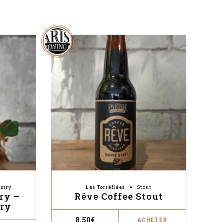
astry
Les Torréfiées
Stout
ry –
Rêve Coffee Stout
ry
8,50
€
ACHETER