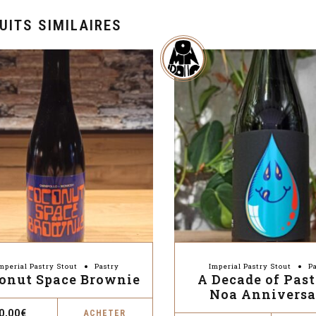
UITS SIMILAIRES
mperial Pastry Stout
Pastry
Imperial Pastry Stout
P
onut Space Brownie
A Decade of Past
Noa Anniversa
0,00
€
ACHETER