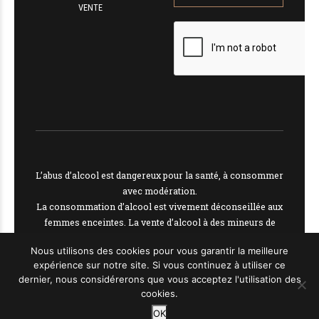
VENTE
L’abus d’alcool est dangereux pour la santé, à consommer
avec modération.
La consommation d’alcool est vivement déconseillée aux
femmes enceintes. La vente d’alcool à des mineurs de
moins de 18 ans est interdite
Nous utilisons des cookies pour vous garantir la meilleure
En accédant à nos offres, vous déclarez avoir 18 ans
expérience sur notre site. Si vous continuez à utiliser ce
révolus.
dernier, nous considérerons que vous acceptez l'utilisation des
cookies.
OK